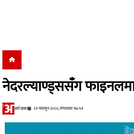
Skip to content
नेदरल्याण्ड्ससँग फाइनलमा
अर्थ खबर
२२ फाल्गुन २०८०, मंगलवार १७:५९