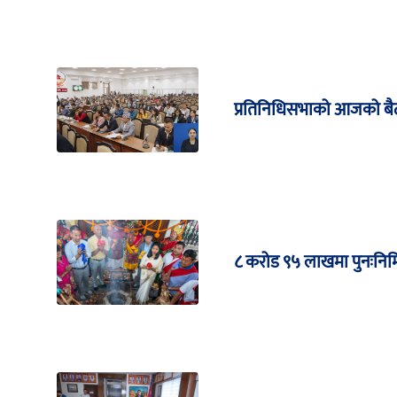
प्रतिनिधिसभाको आजको बैठ
८ करोड ९५ लाखमा पुनःनिर्म