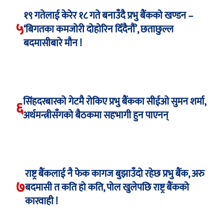
१९ गतेलाई केरेर १८ गते बनाउँदै प्रभु बैंकको खण्डन –
५
‘बिगतका कमजोरी दोहोरिन दिँदैनौं’, छताछुल्ल
बदमासीबारे मौन !
सिंहदरबारको गेटमै रोकिए प्रभु बैंकका सीईओ सुमन शर्मा,
६
अर्थमन्त्रीसँगको बैठकमा सहभागी हुन पाएनन्
राष्ट्र बैंकलाई नै फेक कागज बुझाउँदो रहेछ प्रभु बैंक, अरु
७
बदमासी त कति हो कति, पोल खुलेपछि राष्ट्र बैंकको
कारवाही !