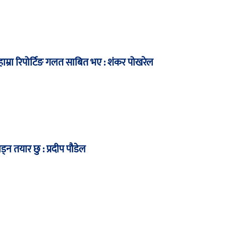
म्रा रिपोर्टिङ गलत साबित भए : शंकर पोखरेल
ाड्न तयार छु : प्रदीप पौडेल