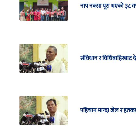
नाप नक्सा पूरा भएको ३८ वर्
संविधान र विधिबाहिरबाट 
पहिचान माग्दा जेल र हतकड