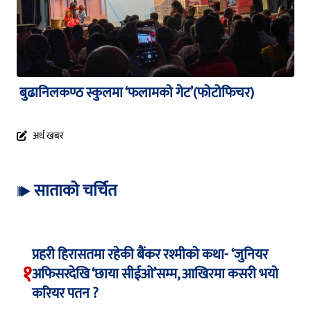
बुढानिलकण्ठ स्कुलमा ‘फलामको गेट’(फोटोफिचर)
अर्थ खबर
साताको चर्चित
प्रहरी हिरासतमा रहेकी बैंकर रश्मीको कथा- ‘जुनियर
१
अफिसरदेखि ‘छाया सीईओ’सम्म, आखिरमा कसरी भयो
करियर पतन ?