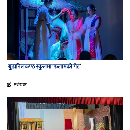
बुढानिलकण्ठ स्कुलमा ‘फलामको गेट’
अर्थ खबर