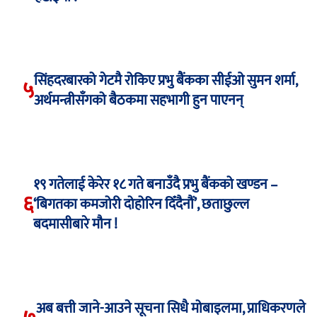
सिंहदरबारको गेटमै रोकिए प्रभु बैंकका सीईओ सुमन शर्मा,
५
अर्थमन्त्रीसँगको बैठकमा सहभागी हुन पाएनन्
१९ गतेलाई केरेर १८ गते बनाउँदै प्रभु बैंकको खण्डन –
६
‘बिगतका कमजोरी दोहोरिन दिँदैनौं’, छताछुल्ल
बदमासीबारे मौन !
अब बत्ती जाने-आउने सूचना सिधै मोबाइलमा, प्राधिकरणले