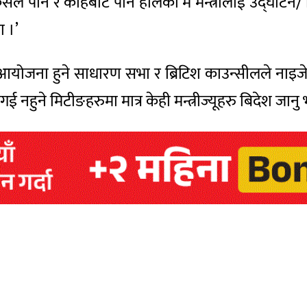
सैले पनि र कहिंबाट पनि हालको म मन्त्रीलाई उद्घाटन/ शि
ा ।’
मा आयोजना हुने साधारण सभा र ब्रिटिश काउन्सीलले नाइज
 नहुने मिटीङहरुमा मात्र केही मन्त्रीज्यूहरु बिदेश जानु 