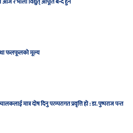
आज र भोली विद्युत् आपूर्ति बन्द हुने
था फलफूलको मूल्य
ालकलाई मात्र दोष दिनु परम्परागत प्रवृत्ति हो : डा. पुष्पराज पन्त