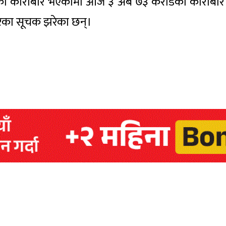
डको कारोबार भएकोमा आज ३ अर्ब ७३ करोडको कारोबार
टरका सूचक झरेका छन्।