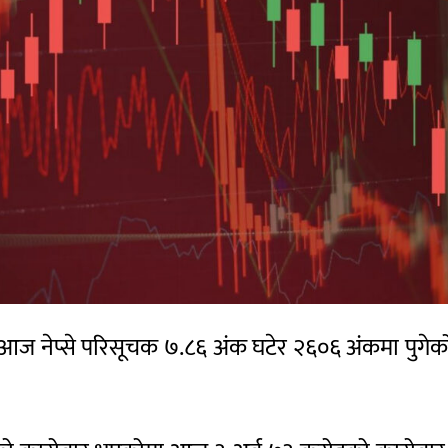
 आज नेप्से परिसूचक ७.८६ अंक घटेर २६०६ अंकमा पुगेक