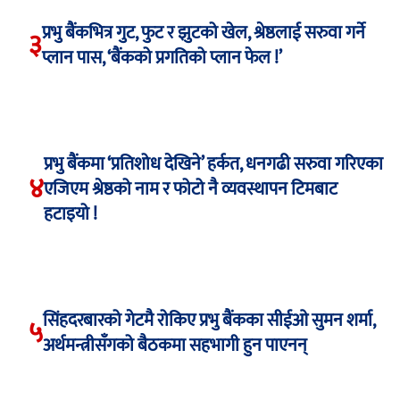
प्रभु बैंकभित्र गुट, फुट र झुटको खेल, श्रेष्ठलाई सरुवा गर्ने
३
प्लान पास, ‘बैंकको प्रगतिको प्लान फेल !’
प्रभु बैंकमा ‘प्रतिशोध देखिने’ हर्कत, धनगढी सरुवा गरिएका
४
एजिएम श्रेष्ठको नाम र फोटो नै व्यवस्थापन टिमबाट
हटाइयो !
सिंहदरबारको गेटमै रोकिए प्रभु बैंकका सीईओ सुमन शर्मा,
५
अर्थमन्त्रीसँगको बैठकमा सहभागी हुन पाएनन्