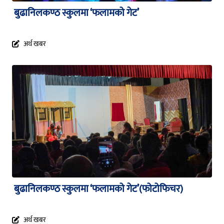
बुढानिलकण्ठ स्कुलमा ‘फलामको गेट’
अर्थ खबर
बुढानिलकण्ठ स्कुलमा ‘फलामको गेट’(फोटोफिचर)
अर्थ खबर