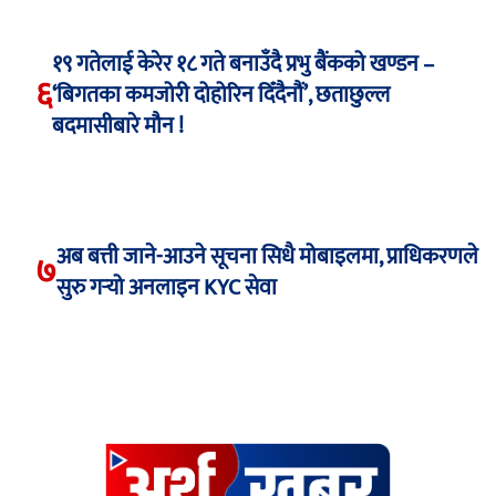
१९ गतेलाई केरेर १८ गते बनाउँदै प्रभु बैंकको खण्डन –
६
‘बिगतका कमजोरी दोहोरिन दिँदैनौं’, छताछुल्ल
बदमासीबारे मौन !
अब बत्ती जाने-आउने सूचना सिधै मोबाइलमा, प्राधिकरणले
७
सुरु गर्‍यो अनलाइन KYC सेवा