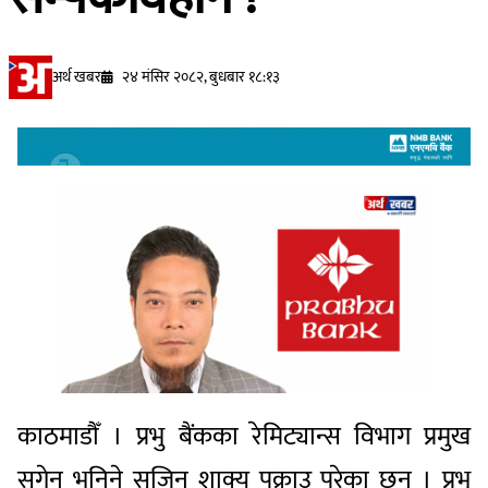
अर्थ खबर
२४ मंसिर २०८२, बुधबार १८:१३
काठमाडौँ । प्रभु बैंकका रेमिट्यान्स विभाग प्रमुख
सुगेन भनिने सुजिन शाक्य पक्राउ परेका छन् । प्रभु