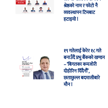
श्रेष्ठको नाम र फोटो नै
व्यवस्थापन टिमबाट
हटाइयो !
१९ गतेलाई केरेर १८ गते
बनाउँदै प्रभु बैंकको खण्डन
– ‘बिगतका कमजोरी
दोहोरिन दिँदैनौं’,
छताछुल्ल बदमासीबारे
मौन !