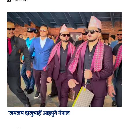
‘जमजम दाजुभाई’ आइपुगे नेपाल