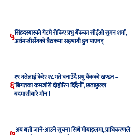
सिंहदरबारको गेटमै रोकिए प्रभु बैंकका सीईओ सुमन शर्मा,
५
अर्थमन्त्रीसँगको बैठकमा सहभागी हुन पाएनन्
१९ गतेलाई केरेर १८ गते बनाउँदै प्रभु बैंकको खण्डन –
६
‘बिगतका कमजोरी दोहोरिन दिँदैनौं’, छताछुल्ल
बदमासीबारे मौन !
अब बत्ती जाने-आउने सूचना सिधै मोबाइलमा, प्राधिकरणले
७