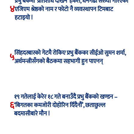
प्रभु बैंकमा ‘प्रतिशोध देखिने’ हर्कत, धनगढी सरुवा गरिएका
४
एजिएम श्रेष्ठको नाम र फोटो नै व्यवस्थापन टिमबाट
हटाइयो !
सिंहदरबारको गेटमै रोकिए प्रभु बैंकका सीईओ सुमन शर्मा,
५
अर्थमन्त्रीसँगको बैठकमा सहभागी हुन पाएनन्
१९ गतेलाई केरेर १८ गते बनाउँदै प्रभु बैंकको खण्डन –
६
‘बिगतका कमजोरी दोहोरिन दिँदैनौं’, छताछुल्ल
बदमासीबारे मौन !