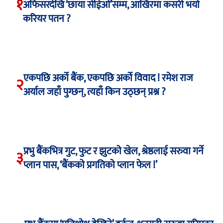
१
अफिसरदेखि ‘छाया सीईओ’सम्म, आखिरमा कसरी भयो
करियर पतन ?
एकपछि अर्को बैंक, एकपछि अर्को विवाद ! रमेश राज
२
अर्याल जहाँ पुग्छन्, त्यहाँ किन उठ्छन् प्रश्न ?
प्रभु बैंकभित्र गुट, फुट र झुटको खेल, श्रेष्ठलाई सरुवा गर्ने
३
प्लान पास, ‘बैंकको प्रगतिको प्लान फेल !’