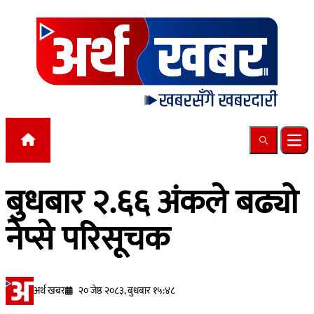
Skip to content
Search
Ope
बुधबार २.६६ अंकले बढ्यो
नेप्से परिसूचक
अर्थ खबर
२० जेष्ठ २०८३, बुधबार १५:४८