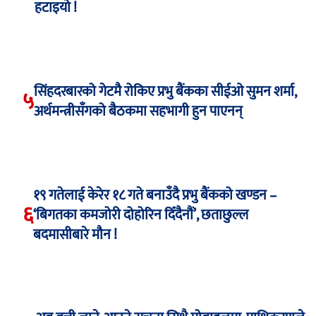
हटाइयो !
सिंहदरबारको गेटमै रोकिए प्रभु बैंकका सीईओ सुमन शर्मा,
५
अर्थमन्त्रीसँगको बैठकमा सहभागी हुन पाएनन्
१९ गतेलाई केरेर १८ गते बनाउँदै प्रभु बैंकको खण्डन –
६
‘बिगतका कमजोरी दोहोरिन दिँदैनौं’, छताछुल्ल
बदमासीबारे मौन !