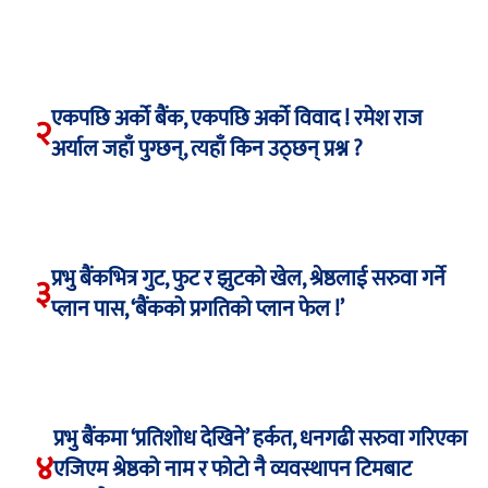
एकपछि अर्को बैंक, एकपछि अर्को विवाद ! रमेश राज
२
अर्याल जहाँ पुग्छन्, त्यहाँ किन उठ्छन् प्रश्न ?
प्रभु बैंकभित्र गुट, फुट र झुटको खेल, श्रेष्ठलाई सरुवा गर्ने
३
प्लान पास, ‘बैंकको प्रगतिको प्लान फेल !’
प्रभु बैंकमा ‘प्रतिशोध देखिने’ हर्कत, धनगढी सरुवा गरिएका
४
एजिएम श्रेष्ठको नाम र फोटो नै व्यवस्थापन टिमबाट