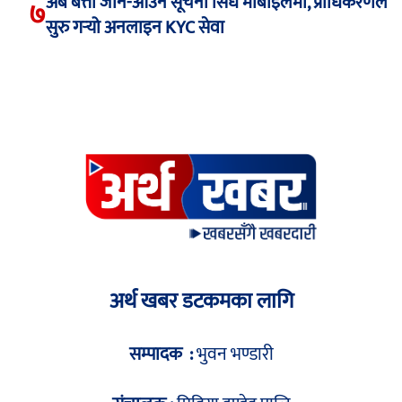
अब बत्ती जाने-आउने सूचना सिधै मोबाइलमा, प्राधिकरणले
७
सुरु गर्‍यो अनलाइन KYC सेवा
अर्थ खबर डटकमका लागि
सम्पादक :
भुवन भण्डारी