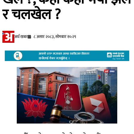
र चलखेल ?
अर्थ खबर
८ असार २०८३, सोमबार १०:२९