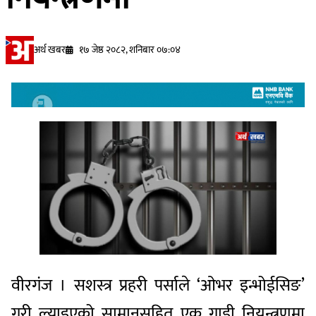
अर्थ खबर
१७ जेष्ठ २०८२, शनिबार ०७:०४
वीरगंज । सशस्त्र प्रहरी पर्साले ‘ओभर इन्भोईसिङ’
गरी ल्याइएको सामानसहित एक गाडी नियन्त्रणमा