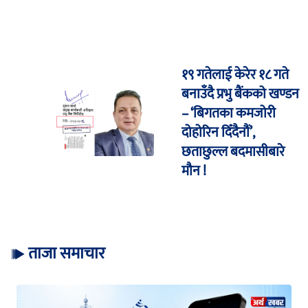
१९ गतेलाई केरेर १८ गते
बनाउँदै प्रभु बैंकको खण्डन
– ‘बिगतका कमजोरी
दोहोरिन दिँदैनौं’,
छताछुल्ल बदमासीबारे
मौन !
ताजा समाचार