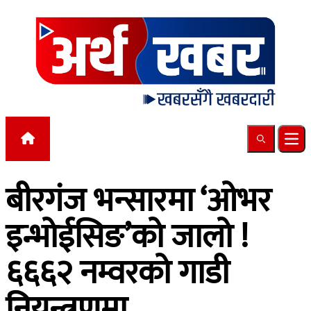
Skip to content
Search
Ope
बीरगंज भन्सारमा ‘ओभर
इन्भोईसिङ’को जालो !
६६६२ नम्वरको गाडी
नियन्त्रणमा