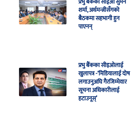
प्रभु बैंकका सीईओ सुमन
शर्मा, अर्थमन्त्रीसँगको
बैठकमा सहभागी हुन
पाएनन्
प्रभु बैंकका सीइओलाई
खुलापत्र -‘मिडियालाई दोष
लगाउनुअघि गैरजिम्मेवार
सूचना अधिकारीलाई
हटाउनूस्’