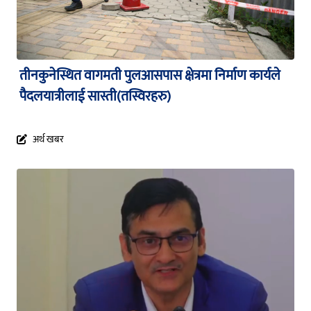
तीनकुनेस्थित वागमती पुलआसपास क्षेत्रमा निर्माण कार्यले
पैदलयात्रीलाई सास्ती(तस्विरहरु)
अर्थ खबर