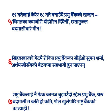
१९ गतेलाई केरेर १८ गते बनाउँदै प्रभु बैंकको खण्डन –
५
‘बिगतका कमजोरी दोहोरिन दिँदैनौं’, छताछुल्ल
बदमासीबारे मौन !
सिंहदरबारको गेटमै रोकिए प्रभु बैंकका सीईओ सुमन शर्मा,
६
अर्थमन्त्रीसँगको बैठकमा सहभागी हुन पाएनन्
राष्ट्र बैंकलाई नै फेक कागज बुझाउँदो रहेछ प्रभु बैंक, अरु
७
बदमासी त कति हो कति, पोल खुलेपछि राष्ट्र बैंकको
कारवाही !