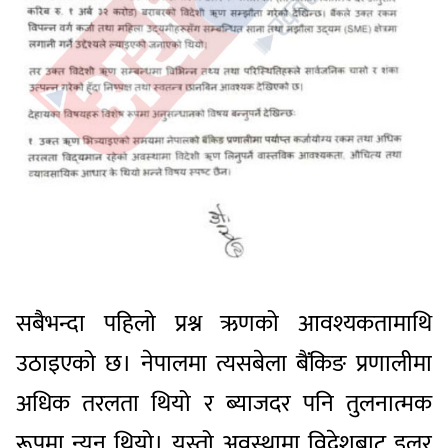
सबैभन्दा पहिलो प्रश्न ऋणको आवश्यकतामाथि
उठाइएको छ। नेपालमा त्यसबेला बैंकिङ प्रणालीमा
अधिक तरलता थियो र ब्याजदर पनि तुलनात्मक
रूपमा न्यून थियो। यस्तो अवस्थामा विदेशबाट डलर