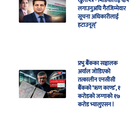
खुलापत्र -‘मिडियालाई दोष
लगाउनुअघि गैरजिम्मेवार
सूचना अधिकारीलाई
हटाउनूस्’
प्रभु बैंकका सञ्चालक
अर्याल जोडिएको
तत्कालीन एनसीसी
बैंकको ‘ऋण काण्ड’, १
करोडको जग्गाको १७
करोड भ्यालुएसन !