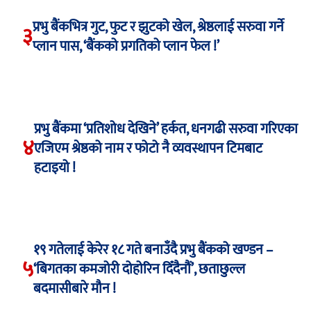
प्रभु बैंकभित्र गुट, फुट र झुटको खेल, श्रेष्ठलाई सरुवा गर्ने
३
प्लान पास, ‘बैंकको प्रगतिको प्लान फेल !’
प्रभु बैंकमा ‘प्रतिशोध देखिने’ हर्कत, धनगढी सरुवा गरिएका
४
एजिएम श्रेष्ठको नाम र फोटो नै व्यवस्थापन टिमबाट
हटाइयो !
१९ गतेलाई केरेर १८ गते बनाउँदै प्रभु बैंकको खण्डन –
५
‘बिगतका कमजोरी दोहोरिन दिँदैनौं’, छताछुल्ल
बदमासीबारे मौन !