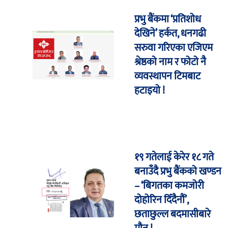
प्रभु बैंकमा ‘प्रतिशोध
देखिने’ हर्कत, धनगढी
सरुवा गरिएका एजिएम
श्रेष्ठको नाम र फोटो नै
व्यवस्थापन टिमबाट
हटाइयो !
१९ गतेलाई केरेर १८ गते
बनाउँदै प्रभु बैंकको खण्डन
– ‘बिगतका कमजोरी
दोहोरिन दिँदैनौं’,
छताछुल्ल बदमासीबारे