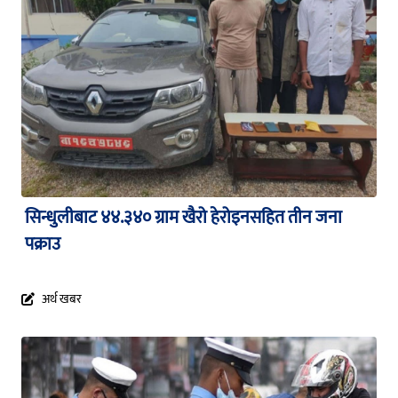
सिन्धुलीबाट ४४.३४० ग्राम खैरो हेरोइनसहित तीन जना
पक्राउ
अर्थ खबर