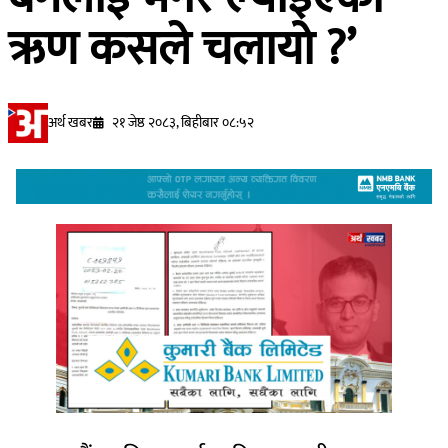
ऋण कसले चलायो ?’
अर्थ खबर
२१ जेष्ठ २०८३, बिहीबार ०८:५२